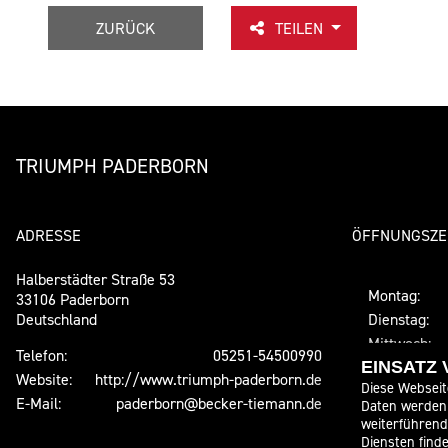
ZURÜCK
TEILEN
TRIUMPH PADERBORN
ADRESSE
ÖFFNUNGSZE
Halberstädter Straße 53
Montag:
33106 Paderborn
Deutschland
Dienstag:
Mittwoch:
Telefon:
05251-54500990
Donnerstag:
EINSATZ
Website:
http://www.triumph-paderborn.de
Diese Webseit
Freitag:
E-Mail:
paderborn@becker-tiemann.de
Daten werden 
Samstag:
weiterführen
Sonntag:
Diensten finde