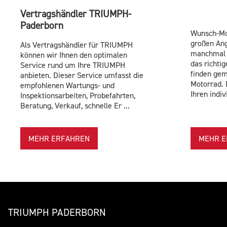
Vertragshändler TRIUMPH-
Paderborn
Wunsch-Mo
großen Ang
Als Vertragshändler für TRIUMPH
manchmal s
können wir Ihnen den optimalen
das richti
Service rund um Ihre TRIUMPH
finden ge
anbieten. Dieser Service umfasst die
Motorrad. 
empfohlenen Wartungs- und
Ihren indivi
Inspektionsarbeiten, Probefahrten,
Beratung, Verkauf, schnelle Er ...
MEHR ERFAHREN
MEHR E
TRIUMPH PADERBORN