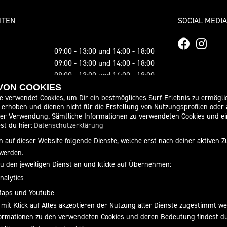
ITEN
SOCIAL MEDIA
09:00 - 13:00 und 14:00 - 18:00
09:00 - 13:00 und 14:00 - 18:00
09:00 - 13:00 und 14:00 - 18:00
09:00 - 13:00 und 14:00 - 18:00
 VON COOKIES
e verwendet Cookies, um Dir ein bestmögliches Surf-Erlebnis zu ermögli
09:00 - 13:00 und 14:00 - 18:00
erhoben und dienen nicht für die Erstellung von Nutzungsprofilen oder
10:00 - 13:00
der Verwendung. Sämtliche Informationen zu verwendeten Cookies und 
geschlossen
st du hier:
Datenschutzerklärung
 auf dieser Website folgende Dienste, welche erst nach deiner aktiven
n Sonntag im Monat ist Schautag von 12 bis
werden.
er gesetzlichen Öffnungszeiten dürfen wir
zu den jeweiligen Dienst an und klicke auf Übernehmen:
nicht beraten!
nalytics
nd und Silvester bleibt unser Betrieb
Maps und Youtube
.
 mit Klick auf Alles akzeptieren der Nutzung aller Dienste zugestimmt w
nformationen zu den verwendeten Cookies und deren Bedeutung findest d