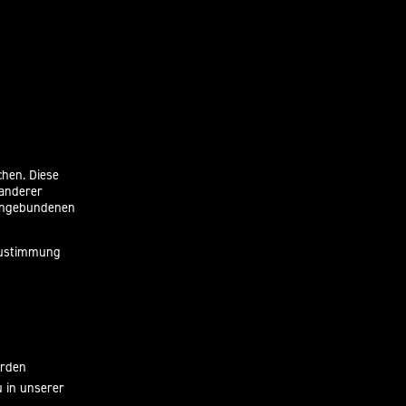
chen. Diese
 anderer
eingebundenen
 Zustimmung
erden
u in unserer