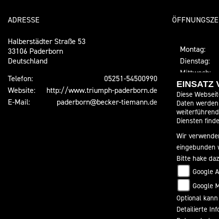
ADRESSE
ÖFFNUNGSZE
Halberstädter Straße 53
Montag:
33106 Paderborn
Deutschland
Dienstag:
Mittwoch:
Telefon:
05251-54500990
Donnerstag:
EINSATZ
Website:
http://www.triumph-paderborn.de
Diese Webseit
Freitag:
E-Mail:
paderborn@becker-tiemann.de
Daten werden 
Samstag:
weiterführen
Sonntag:
Diensten finde
Wir verwenden
Jeden erste
16 Uhr!
eingebunden 
Außerhalb d
Bitte hake da
Euch leider 
Google A
An Heiligabe
Google 
geschlossen
Optional kann
Detailierte I